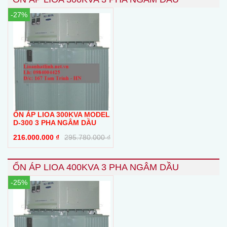
-27%
ỔN ÁP LIOA 300KVA MODEL
D-300 3 PHA NGÂM DẦU
216.000.000
₫
295.780.000
₫
ỔN ÁP LIOA 400KVA 3 PHA NGÂM DẦU
-25%