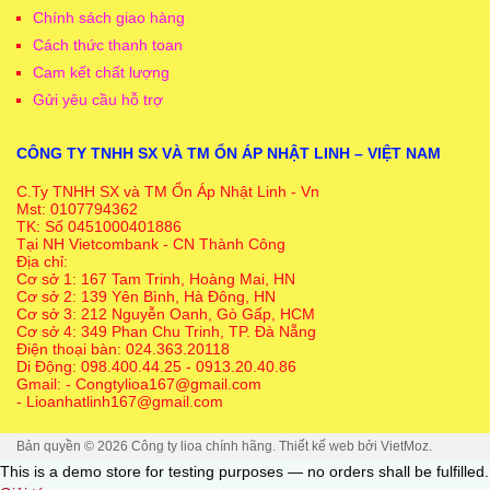
Chính sách giao hàng
Cách thức thanh toan
Cam kết chất lượng
Gửi yêu cầu hỗ trợ
CÔNG TY TNHH SX VÀ TM ỔN ÁP NHẬT LINH – VIỆT NAM
C.Ty TNHH SX và TM Ổn Áp Nhật Linh - Vn
Mst: 0107794362
TK: Số 0451000401886
Tại NH Vietcombank - CN Thành Công
Địa chỉ:
Cơ sở 1: 167 Tam Trinh, Hoàng Mai, HN
Cơ sở 2: 139 Yên Bình, Hà Đông, HN
Cơ sở 3: 212 Nguyễn Oanh, Gò Gấp, HCM
Cơ sở 4: 349 Phan Chu Trinh, TP. Đà Nẵng
Điện thoại bàn: 024.363.20118
Di Động: 098.400.44.25 - 0913.20.40.86
Gmail: - Congtylioa167@gmail.com
- Lioanhatlinh167@gmail.com
Bản quyền © 2026
Công ty lioa chính hãng
. Thiết kế web bởi
VietMoz
.
This is a demo store for testing purposes — no orders shall be fulfilled.