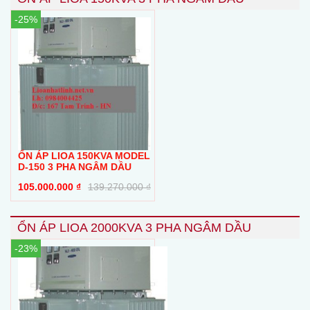
-25%
ỔN ÁP LIOA 150KVA MODEL
D-150 3 PHA NGÂM DẦU
105.000.000
₫
139.270.000
₫
ỔN ÁP LIOA 2000KVA 3 PHA NGÂM DẦU
-23%