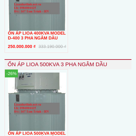
ỔN ÁP LIOA 400KVA MODEL
D-400 3 PHA NGÂM DẦU
250.000.000
₫
333.190.000
₫
ỔN ÁP LIOA 500KVA 3 PHA NGÂM DẦU
-26%
ỔN ÁP LIOA 500KVA MODEL