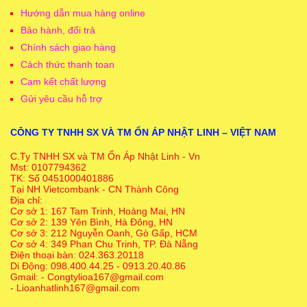
Hướng dẫn mua hàng online
Bảo hành, đổi trả
Chính sách giao hàng
Cách thức thanh toan
Cam kết chất lượng
Gửi yêu cầu hỗ trợ
CÔNG TY TNHH SX VÀ TM ỔN ÁP NHẬT LINH – VIỆT NAM
C.Ty TNHH SX và TM Ổn Áp Nhật Linh - Vn
Mst: 0107794362
TK: Số 0451000401886
Tại NH Vietcombank - CN Thành Công
Địa chỉ:
Cơ sở 1: 167 Tam Trinh, Hoàng Mai, HN
Cơ sở 2: 139 Yên Bình, Hà Đông, HN
Cơ sở 3: 212 Nguyễn Oanh, Gò Gấp, HCM
Cơ sở 4: 349 Phan Chu Trinh, TP. Đà Nẵng
Điện thoại bàn: 024.363.20118
Di Động: 098.400.44.25 - 0913.20.40.86
Gmail: - Congtylioa167@gmail.com
- Lioanhatlinh167@gmail.com