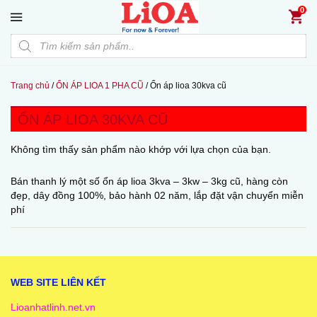
Đến nội dung chính
0
Products search
Trang chủ
/
ỔN ÁP LIOA 1 PHA CŨ
/
Ổn áp lioa 30kva cũ
ỔN ÁP LIOA 30KVA CŨ
Không tìm thấy sản phẩm nào khớp với lựa chọn của bạn.
Bán thanh lý một số ổn áp lioa 3kva – 3kw – 3kg cũ, hàng còn
đẹp, dây đồng 100%, bảo hành 02 năm, lắp đặt vận chuyển miễn
phí
WEB SITE LIÊN KẾT
Lioanhatlinh.net.vn